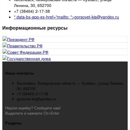
Ленина, 30, 652700
+7 (38464) 2-17-38
" data-bx-app-ex-href="mailto: ">gorsovet-kis@yandex.ru
Информационные ресурсы
Наши контакты
Киселёвск, Кемеровская область — Кузбасс, улица Ленина,
30, 652700
+7 (38464) 2-17-38
gorsovet-kis@yandex.ru
Нашли ошибку? Сообщите нам!
Выделите и нажмите Ctr+Enter
Разделы