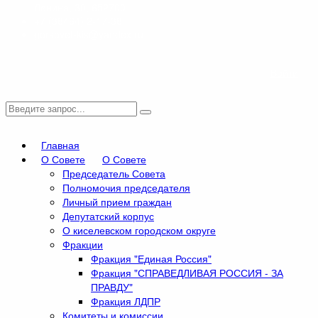
Ленина, 30, 652700
+7 (38464) 2-17-38
gorsovet-kis@yandex.ru
Войти
Главная
О Совете
О Совете
Председатель Совета
Полномочия председателя
Личный прием граждан
Депутатский корпус
О киселевском городском округе
Фракции
Фракция "Единая Россия"
Фракция "СПРАВЕДЛИВАЯ РОССИЯ - ЗА
ПРАВДУ"
Фракция ЛДПР
Комитеты и комиссии