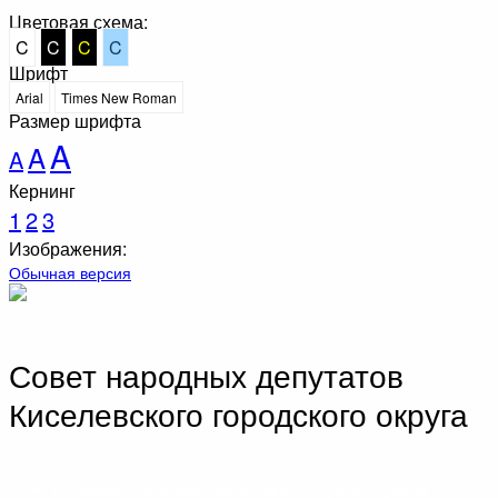
Цветовая схема:
C
C
C
C
Шрифт
Arial
Times New Roman
Размер шрифта
A
A
A
Кернинг
1
2
3
Изображения:
Обычная версия
Совет народных депутатов
Киселевского городского округа
Киселёвск, Кемеровская область — Кузбасс, улица