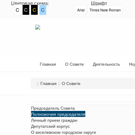
Цветовая схема:
Шрифт
C
C
C
C
Arial
Times New Roman
Совет народных депутато
городского округа
Главная
О Совете
Деятельность
Но
Главная
О Совете
Председатель Совета
Полномочия председателя
Личный прием граждан
Депутатский корпус
О киселевском городском округе