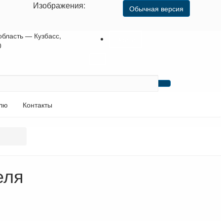
Изображения:
Обычная версия
область — Кузбасс,
Войти
0
лю
Контакты
еля