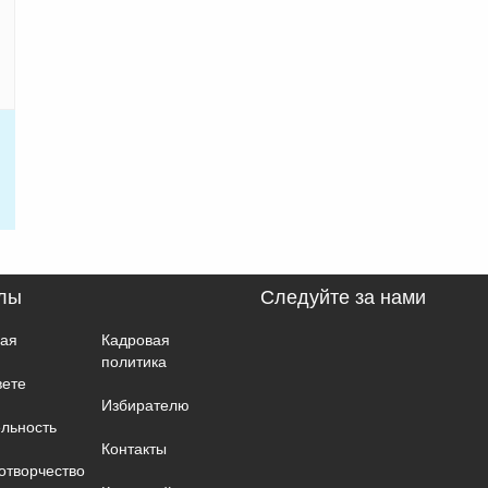
лы
Следуйте за нами
ная
Кадровая
политика
вете
Избирателю
льность
Контакты
отворчество