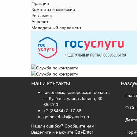
Фракции
Комитеты и комиссии
Регламент
Аппарат
Молодежный парламент
Наши контакты
Разде
Киселёвск, Кемеровская область
Глав
— Кузбасс, улица Ленина, 30,
652700
О Со
+7 (38464) 2-17-38
gorsovet-kis@yandex.ru
Деяте
Нашли ошибку? Сообщите нам!
Выделите и нажмите Ctr+Enter
Норм