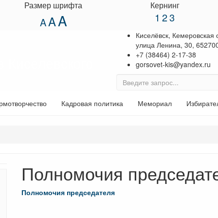
Размер шрифта
Кернинг
1
2
3
A
A
A
Киселёвск, Кемеровская 
улица Ленина, 30, 65270
+7 (38464) 2-17-38
в Киселевского
gorsovet-kis@yandex.ru
рмотворчество
Кадровая политика
Мемориал
Избирате
Полномочия председат
Полномочия председателя