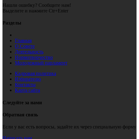
Нашли ошибку? Сообщите нам!
Выделите и нажмите Ctr+Enter
Разделы
Главная
О Совете
Деятельность
Нормотворчество
Молодежный парламент
Кадровая политика
Избирателю
Контакты
Карта сайта
Следуйте за нами
Обратная связь
Если у вас есть вопросы, задайте их через специальную форму
Написать нам