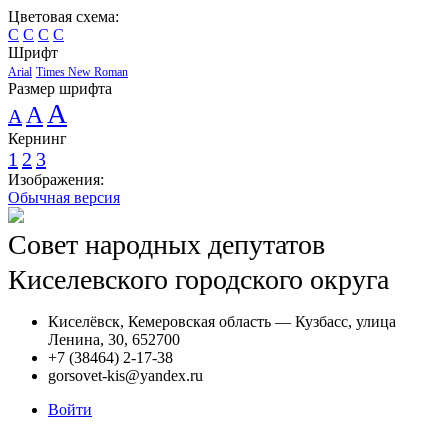
Цветовая схема:
C
C
C
C
Шрифт
Arial
Times New Roman
Размер шрифта
A
A
A
Кернинг
1
2
3
Изображения:
Обычная версия
Совет народных депутатов
Киселевского городского округа
Киселёвск, Кемеровская область — Кузбасс, улица
Ленина, 30, 652700
+7 (38464) 2-17-38
gorsovet-kis@yandex.ru
Войти