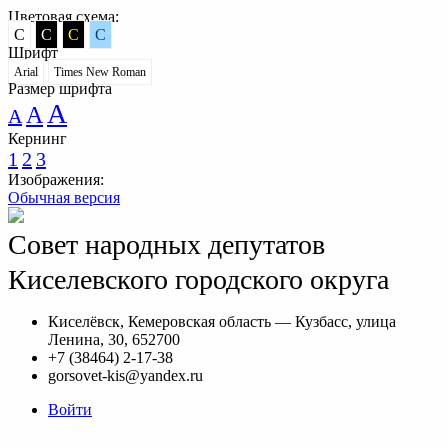
Цветовая схема:
C
C
C
C
Шрифт
Arial
Times New Roman
Размер шрифта
A
A
A
Кернинг
1
2
3
Изображения:
Обычная версия
Совет народных депутатов
Киселевского городского округа
Киселёвск, Кемеровская область — Кузбасс, улица
Ленина, 30, 652700
+7 (38464) 2-17-38
gorsovet-kis@yandex.ru
Войти