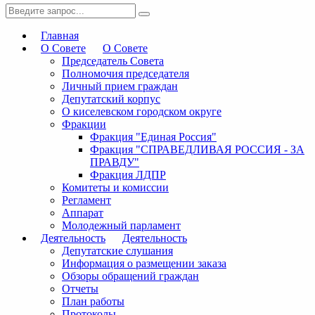
Главная
О Совете
О Совете
Председатель Совета
Полномочия председателя
Личный прием граждан
Депутатский корпус
О киселевском городском округе
Фракции
Фракция "Единая Россия"
Фракция "СПРАВЕДЛИВАЯ РОССИЯ - ЗА
ПРАВДУ"
Фракция ЛДПР
Комитеты и комиссии
Регламент
Аппарат
Молодежный парламент
Деятельность
Деятельность
Депутатские слушания
Информация о размещении заказа
Обзоры обращений граждан
Отчеты
План работы
Протоколы