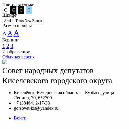
Цветовая схема:
C
C
C
C
Шрифт
Arial
Times New Roman
Размер шрифта
A
A
A
Кернинг
1
2
3
Изображения:
Обычная версия
Совет народных депутатов
Киселевского городского округа
Киселёвск, Кемеровская область — Кузбасс, улица
Ленина, 30, 652700
+7 (38464) 2-17-38
gorsovet-kis@yandex.ru
Войти