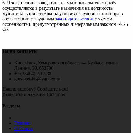
6. Поступление гражданина на муниципальную службу
осуществляется в результате назначения на должность
муниципальной службы на условиях трудового договора в
соответствии с трудовым
законодательством
с учетом
особенностей, предусмотренных Федеральным законом № 25-
ФЗ.
Наши контакты
Киселёвск, Кемеровская область — Кузбасс, улица
Ленина, 30, 652700
+7 (38464) 2-17-38
gorsovet-kis@yandex.ru
Нашли ошибку? Сообщите нам!
Выделите и нажмите Ctr+Enter
Разделы
Главная
О Совете