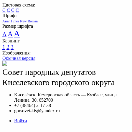
Цветовая схема:
C
C
C
C
Шрифт
Arial
Times New Roman
Размер шрифта
A
A
A
Кернинг
1
2
3
Изображения:
Обычная версия
Совет народных депутатов
Киселевского городского округа
Киселёвск, Кемеровская область — Кузбасс, улица
Ленина, 30, 652700
+7 (38464) 2-17-38
gorsovet-kis@yandex.ru
Войти