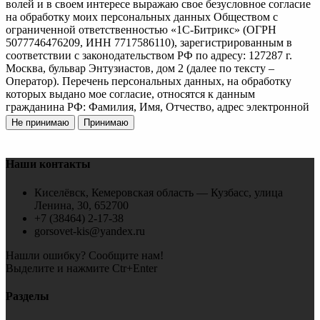
волей и в своем интересе выражаю свое безусловное согласие
на обработку моих персональных данных Обществом с
ограниченной ответственностью «1С-Битрикс» (ОГРН
5077746476209, ИНН 7717586110), зарегистрированным в
соответствии с законодательством РФ по адресу: 127287 г.
Москва, бульвар Энтузиастов, дом 2 (далее по тексту –
Оператор). Перечень персональных данных, на обработку
которых выдано мое согласие, относятся к данным
гражданина РФ: Фамилия, Имя, Отчество, адрес электронной
почты, номер контактного телефона, организация. Согласие
Не принимаю
Принимаю
дано Оператору для совершения следующих действий с
моими персональными данными с использованием средств
автоматизации и/или без использования таких средств: сбор,
Наши контакты
систематизация, накопление, хранение, уточнение
(обновление, изменение), использование, обезличивание,
Киселёвск, Кемеровская область — Кузбасс, улица
передача третьим лицам для указанных ниже целей, а также
Ленина, 30, 652700
осуществление любых иных действий, предусмотренных
+7 (38464) 2-17-38
действующим законодательством РФ как
gorsovet-kis@yandex.ru
неавтоматизированными, так и автоматизированными
способами. Данное согласие дается Оператору для обработки
Нашли ошибку? Сообщите нам!
моих персональных данных в следующих целях: -
Выделите и нажмите Ctr+Enter
предоставление мне Оператором услуг; - направление в мой
адрес уведомлений, касающихся услуг, оказываемых
Разделы
Оператором; - подготовка и направление ответов на мои
запросы; - направление в мой адрес информации о