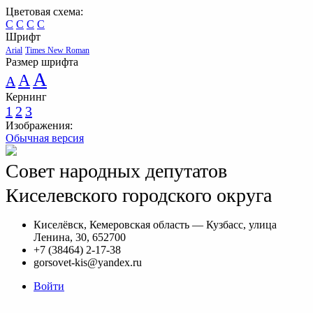
Цветовая схема:
C
C
C
C
Шрифт
Arial
Times New Roman
Размер шрифта
A
A
A
Кернинг
1
2
3
Изображения:
Обычная версия
Совет народных депутатов
Киселевского городского округа
Киселёвск, Кемеровская область — Кузбасс, улица
Ленина, 30, 652700
+7 (38464) 2-17-38
gorsovet-kis@yandex.ru
Войти