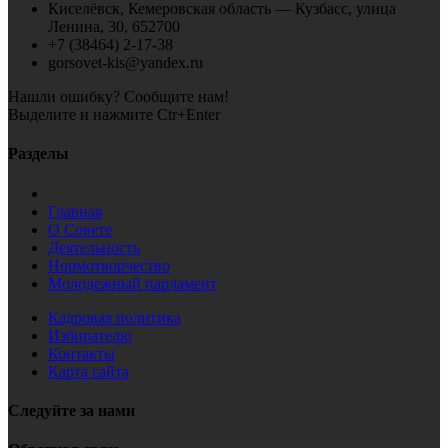
Киселёвск, Кемеровская область — Кузбасс, улица
Ленина, 30, 652700
+7 (38464) 2-17-38
gorsovet-kis@yandex.ru
Нашли ошибку? Сообщите нам!
Выделите и нажмите Ctr+Enter
Разделы
Главная
О Совете
Деятельность
Нормотворчество
Молодежный парламент
Кадровая политика
Избирателю
Контакты
Карта сайта
Следуйте за нами