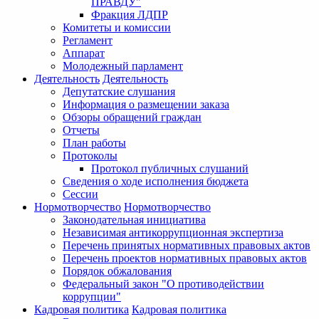
ПРАВДУ"
Фракция ЛДПР
Комитеты и комиссии
Регламент
Аппарат
Молодежный парламент
Деятельность
Деятельность
Депутатские слушания
Информация о размещении заказа
Обзоры обращений граждан
Отчеты
План работы
Протоколы
Протокол публичных слушаний
Сведения о ходе исполнения бюджета
Сессии
Нормотворчество
Нормотворчество
Законодательная инициатива
Независимая антикоррупционная экспертиза
Перечень принятых нормативных правовых актов
Перечень проектов нормативных правовых актов
Порядок обжалования
Федеральный закон "О противодействии
коррупции"
Кадровая политика
Кадровая политика