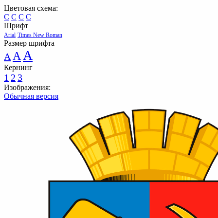
Цветовая схема:
C
C
C
C
Шрифт
Arial
Times New Roman
Размер шрифта
A
A
A
Кернинг
1
2
3
Изображения:
Обычная версия