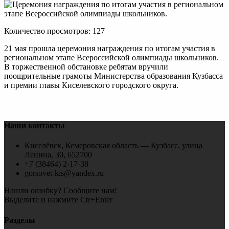
Количество просмотров: 127
21 мая прошла церемония награждения по итогам участия в
региональном этапе Всероссийской олимпиады школьников.
В торжественной обстановке ребятам вручили
поощрительные грамоты Министерства образования Кузбасса
и премии главы Киселевского городского округа.
Наши контакты
Киселёвск, Кемеровская область — Кузбасс, улица
Ленина, 30, 652700
+7 (38464) 2-17-38
gorsovet-kis@yandex.ru
Нашли ошибку? Сообщите нам!
Выделите и нажмите Ctr+Enter
Разделы