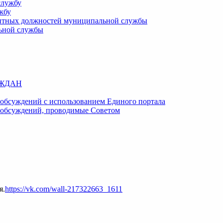
службу
жбу
кантных должностей муниципальной службы
ьной службы
АЖДАН
обсуждений с использованием Единого портала
 обсуждений, проводимые Советом
я.
https://vk.com/wall-217322663_1611