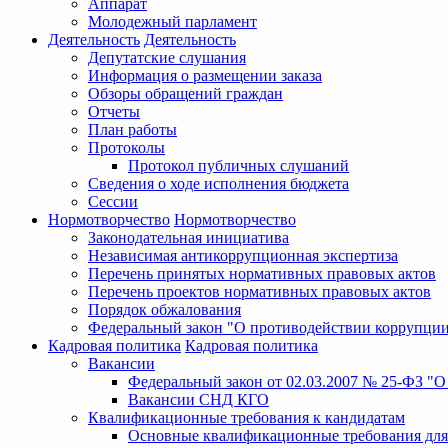
Аппарат
Молодежный парламент
Деятельность
Деятельность
Депутатские слушания
Информация о размещении заказа
Обзоры обращений граждан
Отчеты
План работы
Протоколы
Протокол публичных слушаний
Сведения о ходе исполнения бюджета
Сессии
Нормотворчество
Нормотворчество
Законодательная инициатива
Независимая антикоррупционная экспертиза
Перечень принятых нормативных правовых актов
Перечень проектов нормативных правовых актов
Порядок обжалования
Федеральный закон "О противодействии коррупци
Кадровая политика
Кадровая политика
Вакансии
Федеральный закон от 02.03.2007 № 25-ФЗ "
Вакансии СНД КГО
Квалификационные требования к кандидатам
Основные квалификационные требования для