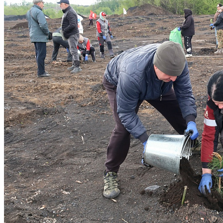
Киселёвск, Кемеровская область — Кузбасс, улица Ленина
+7 (38464) 2-17-38
gorsovet-kis@yandex.ru
Нашли ошибку? Сообщите нам!
Выделите и нажмите Ctr+Enter
Разделы
Главная
О Совете
Деятельность
Нормотворчество
Молодежный парламент
Кадровая политика
Избирателю
Контакты
Карта сайта
Следуйте за нами
Обратная связь