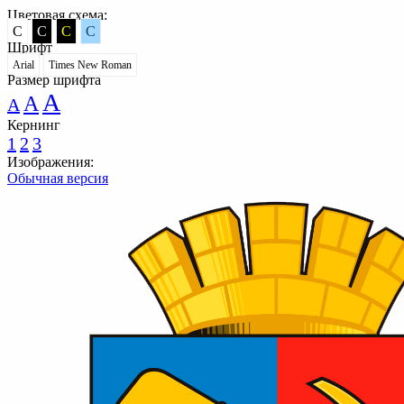
Цветовая схема:
C
C
C
C
Шрифт
Arial
Times New Roman
Размер шрифта
A
A
A
Кернинг
1
2
3
Изображения:
Обычная версия